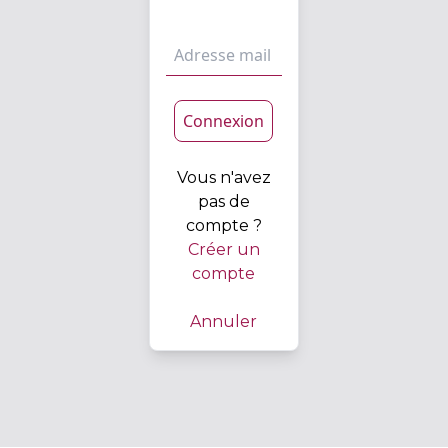
Connexion
Vous n'avez
pas de
compte ?
Créer un
compte
Annuler